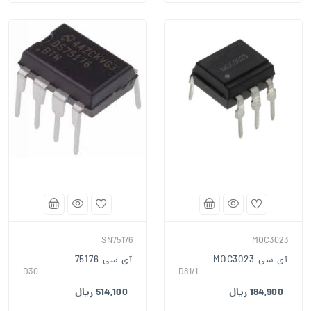
SN75176
MOC3023
آی سی MOC3023
آی سی 75176
D30
D81/1
184,900 ریال
514,100 ریال