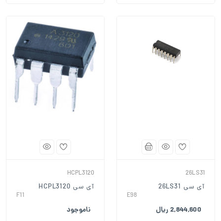
HCPL3120
26LS31
آی سی 26LS31
آی سی HCPL3120
F11
E98
2,844,600 ریال
ناموجود