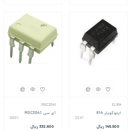
MOC3041
EL814
اپتوکوپلر 814
آی سی MOC3041
D83/1
2247
145,500 ریال
332,600 ریال