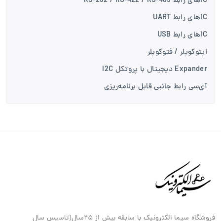
ICهای رابط RS-232 / RS-422 / RS-485
ICهای رابط UART
ICهای رابط USB
اپتوکوپلر / فتوکوپلر
Expander دیجیتال با پروتکل I2C
آی‌سی رابط جانبی قابل برنامه‌ریزی
فروشگاه سیما الکترونیک با سابقه بیش از ۲۵سال(تاسیس سال