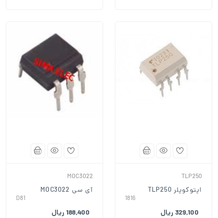
MOC3022
TLP250
اپتوکوپلر TLP250
آی سی MOC3022
D81
1816
329,100 ریال
188,400 ریال