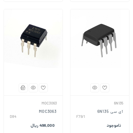
MOC3063
6N135
آی سی 6N135
MOC3063
D84
F79/1
ناموجود
496,000 ریال