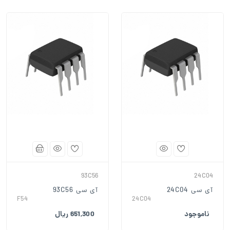
93C56
24C04
آی سی 24C04
آی سی 93C56
F54
24C04
ناموجود
651,300 ریال