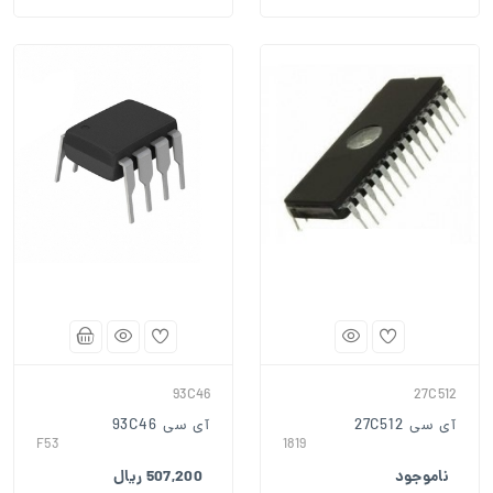
93C46
27C512
آی سی 27C512
آی سی 93C46
F53
1819
ناموجود
507,200 ریال