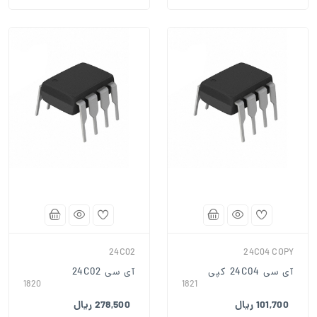
24C02
24C04 COPY
آی سی 24C04 کپی
آی سی 24C02
1820
1821
101,700 ریال
278,500 ریال