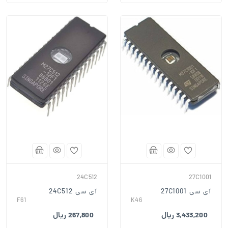
24C512
27C1001
آی سی 27C1001
آی سی 24C512
F61
K46
3,433,200 ریال
267,800 ریال