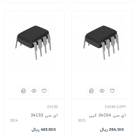
24C32
24C64 COPY
آی سی 24C64 کپی
آی سی 24C32
1824
1825
254,100 ریال
463,500 ریال