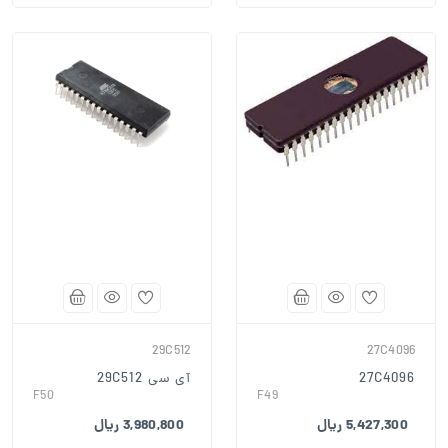
29C512
27C4096
27C4096
آی سی 29C512
F50
F49
5,427,300 ریال
3,980,800 ریال