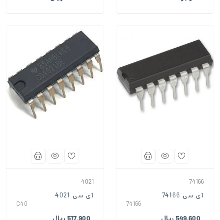
4021
74166
آی سی 74166
آی سی 4021
C40
74166
549,600 ریال
517,900 ریال