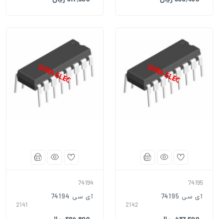
505,400 ریال
517,900 ریال
74194
74195
آی سی 74195
آی سی 74194
2141
2142