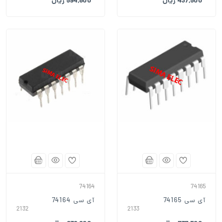
437,500 ریال
594,800 ریال
74164
74165
آی سی 74165
آی سی 74164
2132
2133