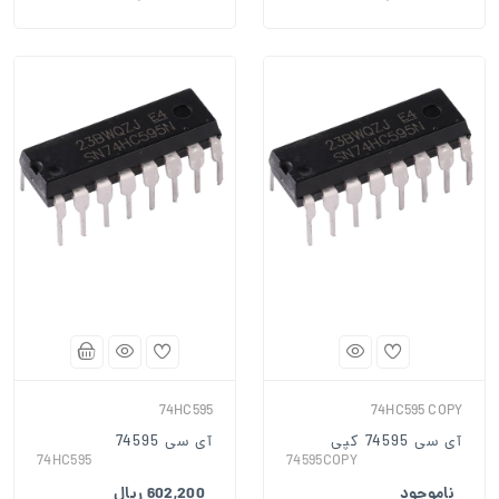
74HC595
74HC595 COPY
آی سی 74595 کپی
آی سی 74595
74HC595
74595COPY
ناموجود
602,200 ریال