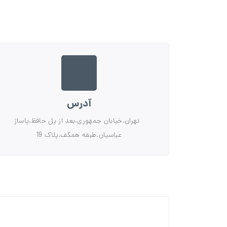
آدرس
تهران.خیابان جمهوری.بعد از پل حافظ.پاساژ
عباسیان.طبقه همکف.پلاک 19