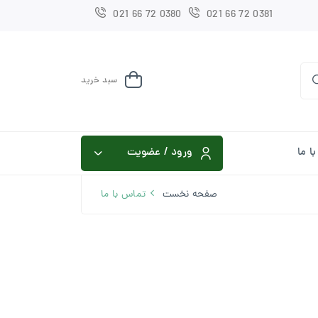
021 66 72 0380
021 66 72 0381
سبد خرید
ا ما
ورود / عضویت
صفحه نخست
تماس با ما