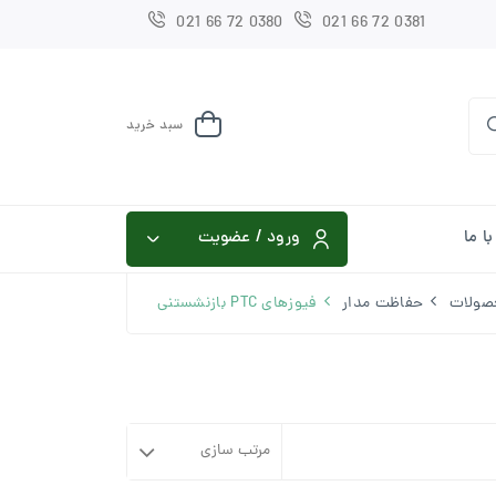
021 66 72 0380
021 66 72 0381
سبد خرید
ا ما
ورود / عضویت
صولات
حفاظت مدار
فیوزهای PTC بازنشستنی