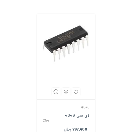
4046
آی سی 4046
C54
797,400 ریال