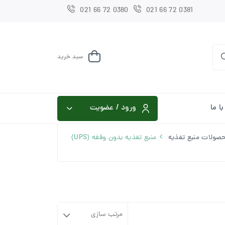
021 66 72 0380
021 66 72 0381
سبد خرید
ا ما
ورود / عضویت
صولات منبع تغذیه
منبع تغذیه بدون وقفه (UPS)