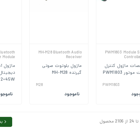
luetooth
MH‑M28 Bluetooth Audio
PWM1803 Module S
er Module
Receiver
Controll
ات ماژول کنترل
ماژول بلوتوث صوتی
ماژول آم
سرعت موتور PWM1803
گیرنده MH‑M28
 2×45W
M28
PWM1803
وجود
ناموجود
ناموجو
بع