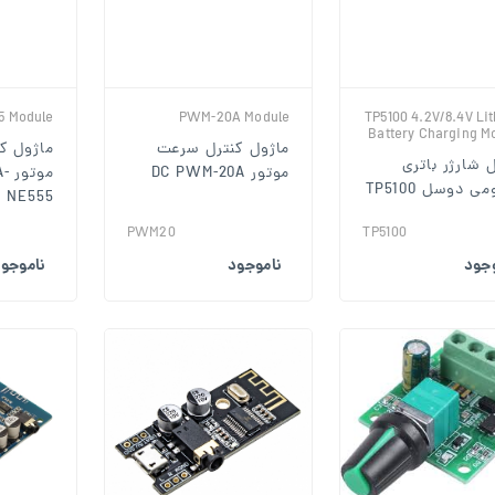
5 Module
PWM-20A Module
TP5100 4.2V/8.4V Li
Battery Charging M
ماژول کنترل سرعت
ماژول ک
 شارژر باتری
موتور DC PWM-20A
مو
ی دوسل TP5100
NE555
PWM20
TP5100
وجود
ناموجود
ناموجو