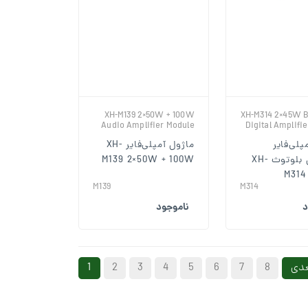
XH-M139 2×50W + 100W
XH-M314 2×45W B
Audio Amplifier Module
Digital Amplifi
پلی‌فایر
ماژول آمپلی‌فایر XH-
دیجیتال بلوتوث XH-
M139 2×50W + 100W
M314
M139
M314
د
ناموجود
دی
8
7
6
5
4
3
2
1