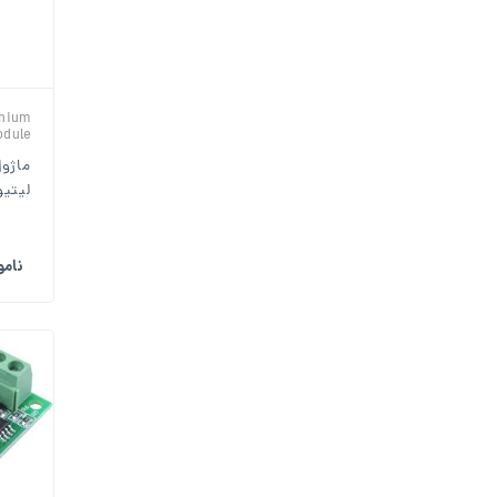
thium
odule
ماژول
لیتیوم
نام