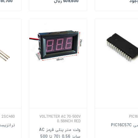
وجود
508,600 ریال
3,591,700 ر
2SC460
VOLTMETER AC 70-500V
PIC1
0.56INCH RED
PIC16C
ترانزیستور 0
ولت متر پنلی قرمز AC
سایز 0.56 (70 تا 500