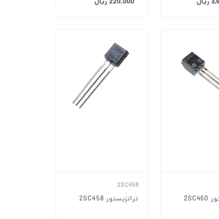
یال
220,000 ریال
2SC458
2SC46
ترانزیستور 2SC458