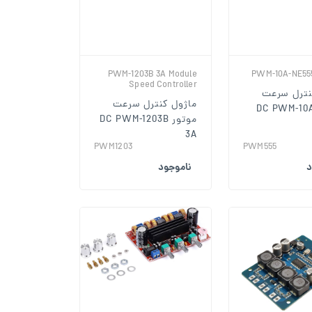
PWM-1203B 3A Module
PWM-10A-NE55
Speed Controller
نترل سرعت
ماژول کنترل سرعت
تور DC PWM-10A-
موتور DC PWM-1203B
3A
PWM1203
PWM555
د
ناموجود