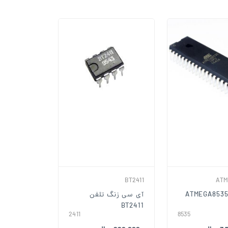
BT2411
ATM
آی سی زنگ تلفن
BT2411
2411
8535