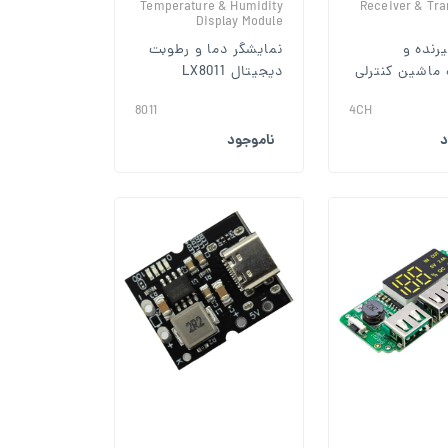
Temperature & Humidity
Receiver & Tra
Display Module
رنده و
نمایشگر دما و رطوبت
 ماشین کنترلی
دیجیتال LX8011
8011
4CH
د
ناموجود