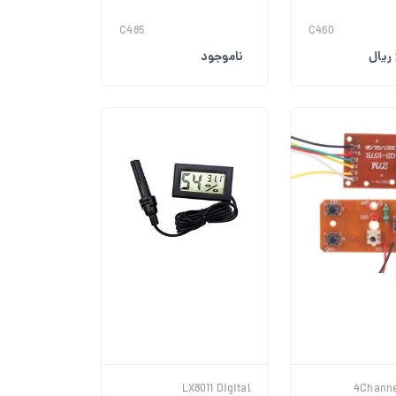
C485
C460
ناموجود
LX8011 Digital
4Channe