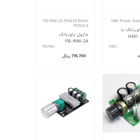
PB‑MINI‑2A POWER BANK
H961 Power Ban
MODULE
وربانک با
ماژول پاوربانک
H
PB‑MINI‑2A
PBMINI
H961
د
715,700 ریال