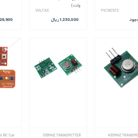
ولت)
VOLTAC
PIC16C57C
وجود
1,230,000 ریال
26,900 ریال
l RC Car
315MHZ TRANSMITTER
433MHZ TRANSM