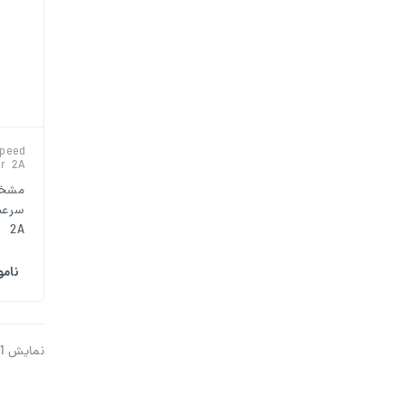
peed
er 2A
مشخص
2A
نام
نمایش 1 تا 24 از 2106 محصول