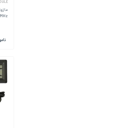
DULE
5MHz
نام