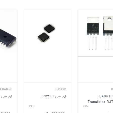
EGA8535
LPC2101
B
Bu406 P
آی سی LPC2101
آی سی ATMEGA8535
Transistor BJT
2101
Z45