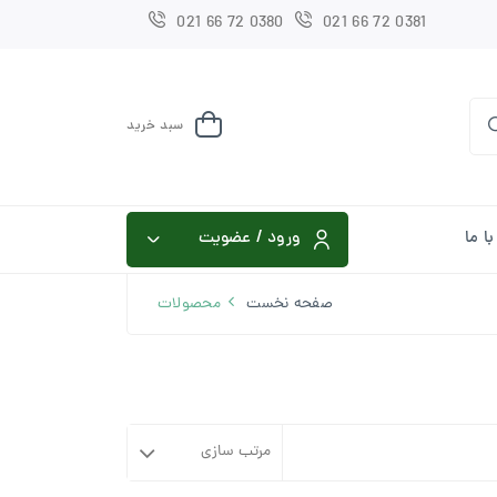
021 66 72 0380
021 66 72 0381
سبد خرید
ا ما
ورود / عضویت
صفحه نخست
محصولات